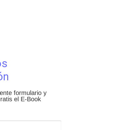
os
ón
iente formulario y
ratis el E-Book