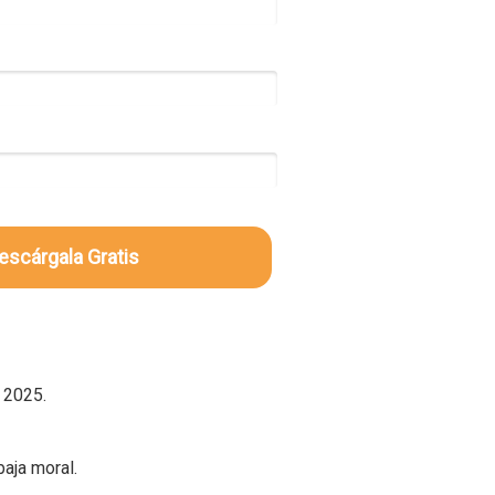
escárgala Gratis
n 2025.
baja moral.