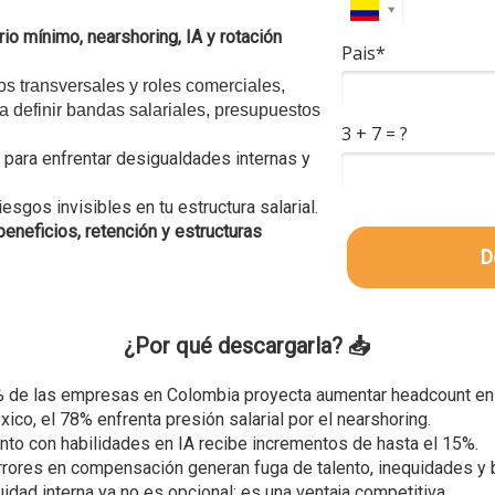
rio mínimo, nearshoring, IA y rotación
Pais*
os transversales y roles comerciales,
a definir bandas salariales, presupuestos
3 + 7 = ?
para enfrentar desigualdades internas y
esgos invisibles en tu estructura salarial.
eneficios, retención y estructuras
D
¿Por qué descargarla? 📥​
% de las empresas en Colombia proyecta aumentar headcount e
ico, el 78% enfrenta presión salarial por el nearshoring.
ento con habilidades en IA recibe incrementos de hasta el 15%.
rrores en compensación generan fuga de talento, inequidades y 
idad interna ya no es opcional: es una ventaja competitiva.