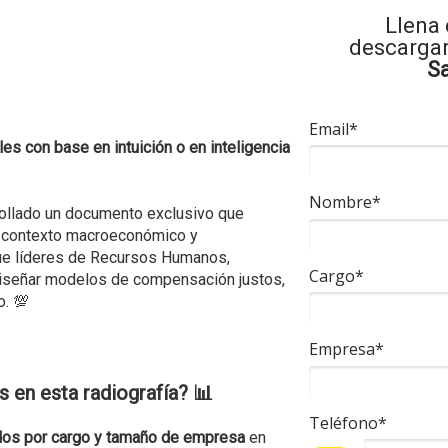
Llena 
descargar 
Sa
Email*
es con base en intuición o en inteligencia
Nombre*
llado un documento exclusivo que
o, contexto macroeconómico y
ue líderes de Recursos Humanos,
Cargo*
diseñar modelos de compensación justos,
. 💯​
Empresa*
s en esta radiografía? 📊
Teléfono*
ados por cargo y tamaño de empresa
en